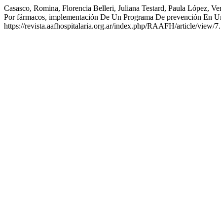
Casasco, Romina, Florencia Belleri, Juliana Testard, Paula López, V
Por fármacos, implementación De Un Programa De prevención En Un
https://revista.aafhospitalaria.org.ar/index.php/RAAFH/article/view/7.