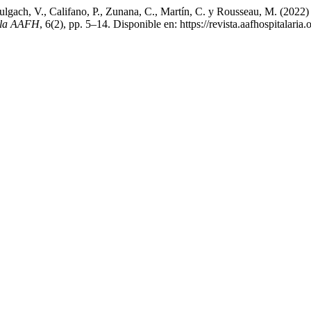
, Bulgach, V., Califano, P., Zunana, C., Martín, C. y Rousseau, M. (20
e la AAFH
, 6(2), pp. 5–14. Disponible en: https://revista.aafhospitalar