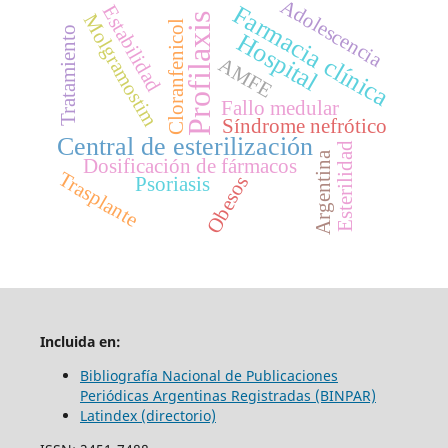
Adolescencia
Farmacia clínica
Estabilidad
Molgramostim
Profilaxis
Cloranfenicol
Tratamiento
Hospital
AMFE
Fallo medular
Síndrome nefrótico
Central de esterilización
Esterilidad
Argentina
Dosificación de fármacos
Trasplante
Obesos
Psoriasis
Incluida en:
Bibliografía Nacional de Publicaciones
Periódicas Argentinas Registradas (BINPAR)
Latindex (directorio)