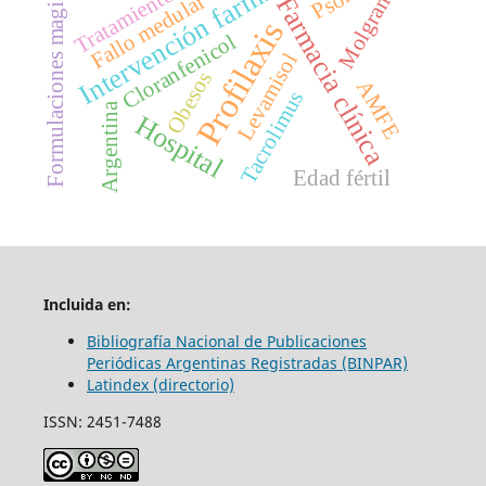
Intervención farmacéutica
Molgramostim
Formulaciones magistrales
Tratamiento
Fallo medular
Farmacia clínica
Profilaxis
Cloranfenicol
Levamisol
Obesos
AMFE
Tacrolimus
Argentina
Hospital
Edad fértil
Incluida en:
Bibliografía Nacional de Publicaciones
Periódicas Argentinas Registradas (BINPAR)
Latindex (directorio)
ISSN: 2451-7488