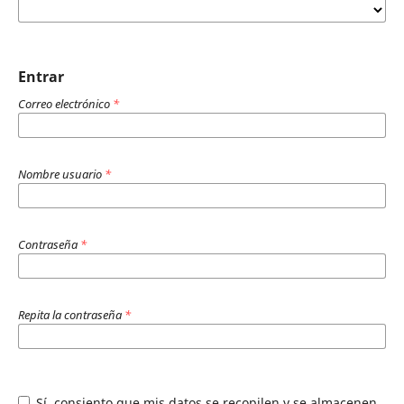
Entrar
Correo electrónico
*
Nombre usuario
*
Contraseña
*
Repita la contraseña
*
Sí, consiento que mis datos se recopilen y se almacenen