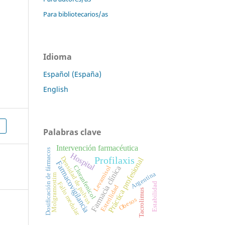
Para bibliotecarios/as
Idioma
Español (España)
English
Palabras clave
Intervención farmacéutica
Dosificación de fármacos
Hospital
Profilaxis
Densidad de polvos
Práctica profesional
Farmacovigilancia
Farmacia clínica
Cloranfenicol
Levamisol
Argentina
Molgramostim
Fallo medular
Estabilidad
Esterilidad
Tacrolimus
Obesos