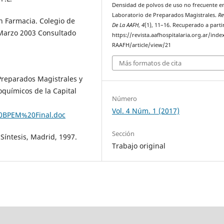
Densidad de polvos de uso no frecuente en
Laboratorio de Preparados Magistrales.
Re
n Farmacia. Colegio de
De La AAFH
,
4
(1), 11–16. Recuperado a parti
 Marzo 2003 Consultado
https://revista.aafhospitalaria.org.ar/inde
RAAFH/article/view/21
Más formatos de cita
Preparados Magistrales y
oquímicos de la Capital
Número
Vol. 4 Núm. 1 (2017)
20BPEM%20Final.doc
Sección
 Síntesis, Madrid, 1997.
Trabajo original