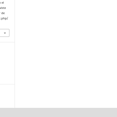
 el
vista
r de
x.php/