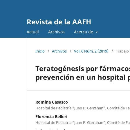
Revista de la AAFH
Actual
Archivos
Acerca de
Inicio
/
Archivos
/
Vol. 6 Núm. 2 (2019)
/
Trabajo 
Teratogénesis por fármaco
prevención en un hospital 
Romina Casasco
Hospital de Pediatría “Juan P. Garrahan”, Comité de Fa
Florencia Belleri
Hospital de Pediatría “Juan P. Garrahan”, Comité de Fa