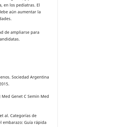
 en los pediatras. El
 debe aún aumentar la
idades.
tad de ampliarse para
candidatas.
ógenos. Sociedad Argentina
2015.
m J Med Genet C Semin Med
t al. Categorías de
el embarazo: Guía rápida