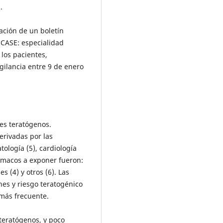
.
ración de un boletín
l CASE: especialidad
los pacientes,
gilancia entre 9 de enero
es teratógenos.
erivadas por las
tología (5), cardiología
fármacos a exponer fueron:
 (4) y otros (6). Las
nes y riesgo teratogénico
más frecuente.
teratógenos, y poco