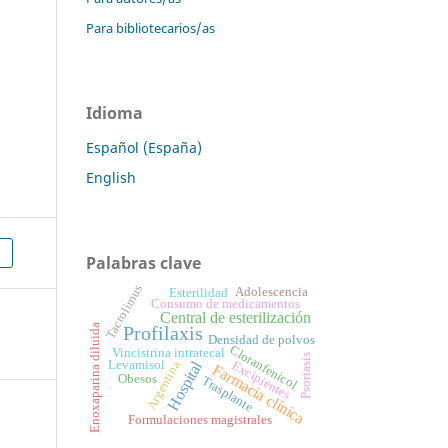
Para bibliotecarios/as
Idioma
Español (España)
English
Palabras clave
Tacrolimus
Adolescencia
Esterilidad
Consumo de medicamentos
Central de esterilización
Profilaxis
Enoxaparina diluida
Densidad de polvos
Cloranfenicol
Vincistrina intratecal
Psoriasis
Levamisol
Hospital
Argentina
Excipientes
Farmacia clínica
Obesos
Trasplante
Formulaciones magistrales
,