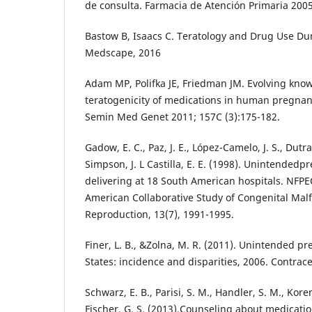
de consulta. Farmacia de Atención Primaria 2005;
Bastow B, Isaacs C. Teratology and Drug Use Du
Medscape, 2016
Adam MP, Polifka JE, Friedman JM. Evolving know
teratogenicity of medications in human pregna
Semin Med Genet 2011; 157C (3):175-182.
Gadow, E. C., Paz, J. E., López-Camelo, J. S., Dutra
Simpson, J. L Castilla, E. E. (1998). Unintende
delivering at 18 South American hospitals. NFP
American Collaborative Study of Congenital Ma
Reproduction, 13(7), 1991-1995.
Finer, L. B., &Zolna, M. R. (2011). Unintended p
States: incidence and disparities, 2006. Contrace
Schwarz, E. B., Parisi, S. M., Handler, S. M., Kore
Fischer, G. S. (2013).Counseling about medicati