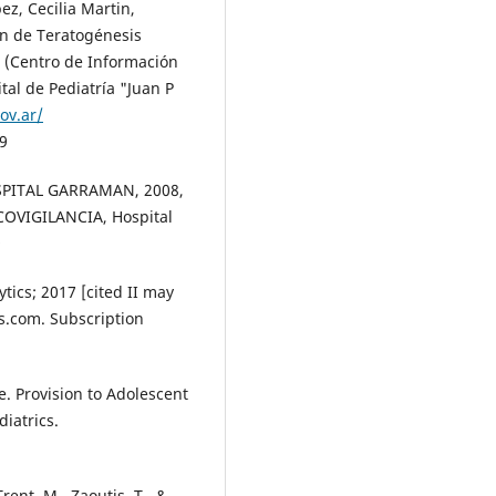
z, Cecilia Martin,
ón de Teratogénesis
 (Centro de Información
al de Pediatría "Juan P
ov.ar/
9
PITAL GARRAMAN, 2008,
VIGILANCIA, Hospital
9
ics; 2017 [cited II may
s.com. Subscription
ve. Provision to Adolescent
iatrics.
Trent, M., Zaoutis, T., &