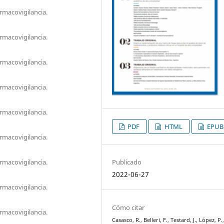
rmacovigilancia.
rmacovigilancia.
rmacovigilancia.
rmacovigilancia.
rmacovigilancia.
PDF
HTML
EPUB
rmacovigilancia.
rmacovigilancia.
Publicado
2022-06-27
rmacovigilancia.
Cómo citar
rmacovigilancia.
Casasco, R., Belleri, F., Testard, J., López, P.