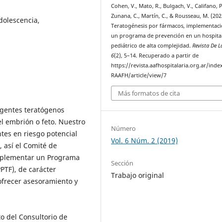
Cohen, V., Mato, R., Bulgach, V., Califano, P
Zunana, C., Martín, C., & Rousseau, M. (202
Adolescencia,
Teratogénesis por fármacos, implementac
un programa de prevención en un hospita
pediátrico de alta complejidad.
Revista De 
6
(2), 5–14. Recuperado a partir de
https://revista.aafhospitalaria.org.ar/inde
RAAFH/article/view/7
Más formatos de cita
gentes teratógenos
el embrión o feto. Nuestro
Número
tes en riesgo potencial
Vol. 6 Núm. 2 (2019)
 así el Comité de
implementar un Programa
Sección
PTF), de carácter
Trabajo original
y ofrecer asesoramiento y
to del Consultorio de