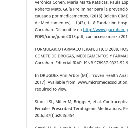
Verónica Cohen, María Marta Katsicas, Paula Lópe
Roberto Mato. Guía Preliminar para la prevenci
causada por medicamentos. (2018) Boletín CIME
de Medicamentos), 11(42), 1-18 Fundación Hospit
Garrahan. Disponible en
http://www.garrahan.g
PDFS/cime/junio2018.pdf, con acceso marzo 201
FORMULARIO FARMACOTERAPEUTICO 2008, HOS
COMITÉ DE DROGAS, MEDICAMENTOS Y FARMACO
Garrahan. Editorial IRAP. ISNB 978987-9322-52-
In DRUGDEX Ann Arbor (MI): Truven Health Analyt
2017]. Available from: www.micromedexsolution
required to view.
Stancil SL, Miller M, Briggs H, et al. Contracepti
Females Prescribed Teratogenic Medications. Ped
20I6;I37(I):e20I5I454
Goyal, M. K., Hersh, A. L., Badolato, G., Luan, X., 