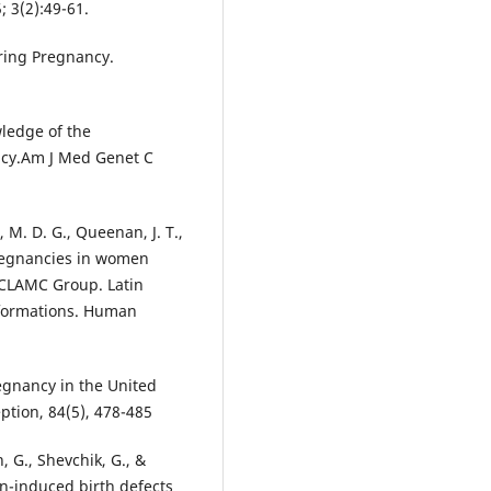
 3(2):49-61.
ring Pregnancy.
ledge of the
ncy.Am J Med Genet C
, M. D. G., Queenan, J. T.,
dpregnancies in women
ECLAMC Group. Latin
lformations. Human
regnancy in the United
ption, 84(5), 478-485
n, G., Shevchik, G., &
on-induced birth defects