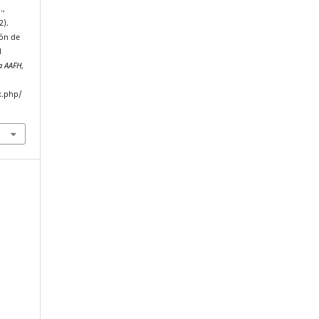
.,
2).
ión de
l
La AAFH
,
x.php/